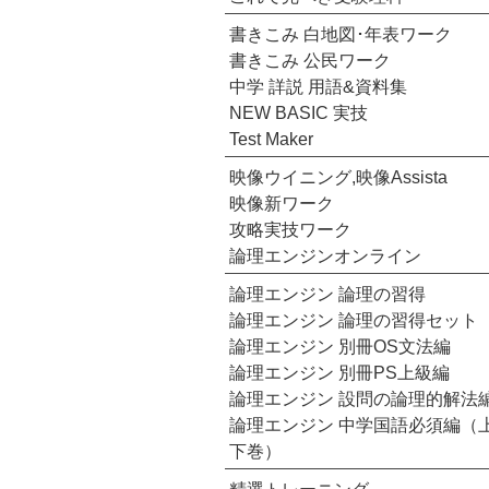
書きこみ 白地図･年表ワーク
書きこみ 公民ワーク
中学 詳説 用語&資料集
NEW BASIC 実技
Test Maker
映像ウイニング,映像Assista
映像新ワーク
攻略実技ワーク
論理エンジンオンライン
論理エンジン 論理の習得
論理エンジン 論理の習得セット
論理エンジン 別冊OS文法編
論理エンジン 別冊PS上級編
論理エンジン 設問の論理的解法
論理エンジン 中学国語必須編（
下巻）