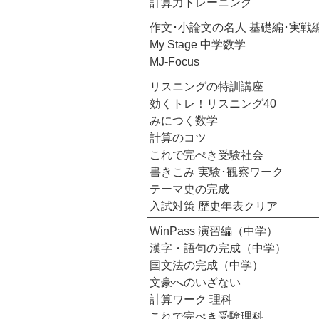
計算力トレーニング
作文･小論文の名人 基礎編･実戦
My Stage 中学数学
MJ-Focus
リスニングの特訓講座
効くトレ！リスニング40
みにつく数学
計算のコツ
これで完ぺき受験社会
書きこみ 実験･観察ワーク
テーマ史の完成
入試対策 歴史年表クリア
WinPass 演習編（中学）
漢字・語句の完成（中学）
国文法の完成（中学）
文豪へのいざない
計算ワーク 理科
これで完ぺき受験理科