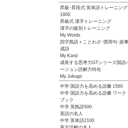
昇級･昇段式 英単語トレーニング
1800
昇級式 漢字トレーニング
漢字の級別トレーニング
My Words
四字熟語＋ことわざ･慣用句･故
成語
My Kanji
成長する思考力GTシリーズ国語
ージョン読解力特化
My Jukugo
中学 国語力を高める語彙 1560
中学 国語力を高める語彙 ワーク
ブック
中学 英熟語500
英語の名人
中学 英単語2100
英文読解の名人