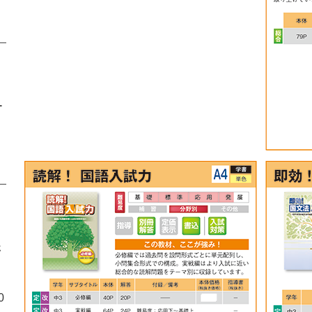
ー
ホ
0