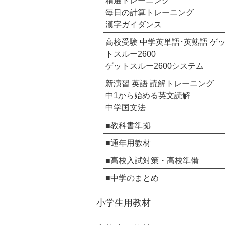
精選トレーニング
毎日の計算トレーニング
漢字ガイダンス
高校受験 中学英単語･英熟語 ゲ
トスルー2600
ゲットスルー2600システム
新演習 英語 読解トレーニング
中1から始める英文読解
中学国文法
■教科書準拠
■通年用教材
■高校入試対策・高校準備
■中学のまとめ
小学生用教材