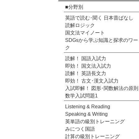
■分野別
英語で読む･聞く 日本昔ばなし
読解ロジック
国文法マイノート
SDGsから学ぶ知識と探求のワー
ク
読解！ 国語入試力
即効！ 国文法入試力
読解！ 英語長文力
即効！ 古文･漢文入試力
入試即解！ 図形･関数解法の原則
数学入試問題1
Listening & Reading
Speaking & Writing
英単語の級別トレーニング
みにつく国語
計算の級別トレーニング